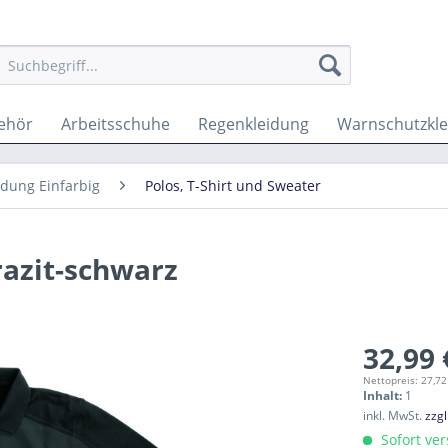
behör
Arbeitsschuhe
Regenkleidung
Warnschutzkl
idung Einfarbig
Polos, T-Shirt und Sweater
azit-schwarz
32,99 
Nettopreis: 27,72
Inhalt:
1
inkl. MwSt.
zzg
Sofort ver