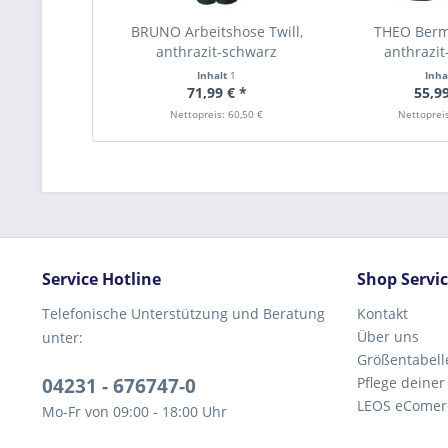
BRUNO Arbeitshose Twill,
THEO Berm
anthrazit-schwarz
anthrazit
Inhalt
1
Inha
71,99 € *
55,99
Nettopreis: 60,50 €
Nettopreis
Service Hotline
Shop Servi
Telefonische Unterstützung und Beratung
Kontakt
Über uns
unter:
Größentabell
04231 - 676747-0
Pflege deiner
LEOS eComer
Mo-Fr von 09:00 - 18:00 Uhr