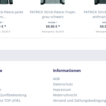
k-Fleece-Jacke
PATRICK Strick-Fleece-Troyer,
PATRICK Stric
n,...
grau-schwarz
anthraz
lt
1
Inhalt
1
In
 € *
59,90 € *
59,
: 55,45 €
Nettopreis: 50,34 €
Nettopre
ce
Informationen
AGB
Datenschutz
e
Impressum
 Zunftbekleidung
Widerrufsrecht
ce TOP LEVEL
Versand und Zahlungsbedingun