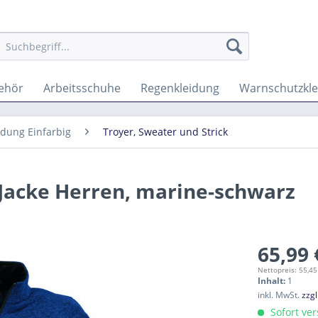
behör
Arbeitsschuhe
Regenkleidung
Warnschutzkl
idung Einfarbig
Troyer, Sweater und Strick
-Jacke Herren, marine-schwarz
65,99 
Nettopreis: 55,45
Inhalt:
1
inkl. MwSt.
zzg
Sofort ver