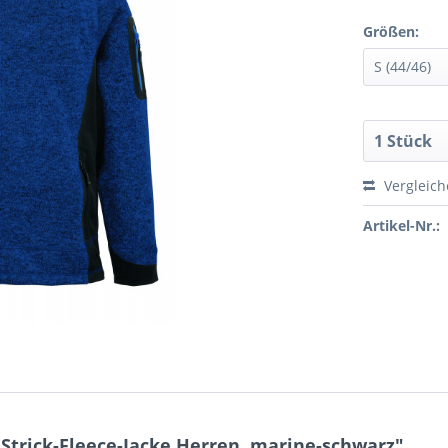
Größen:
Vergleic
Artikel-Nr.:
trick-Fleece-Jacke Herren, marine-schwarz"