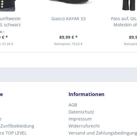
Zunftweste
Giasco KAYAK S3
Pass auf, GI
d, schwarz
Moleskin oh
lt
1
 € *
89,99 € *
89,
: 61,34 €
Nettopreis: 75,62 €
Nettopre
ce
Informationen
AGB
Datenschutz
e
Impressum
 Zunftbekleidung
Widerrufsrecht
ce TOP LEVEL
Versand und Zahlungsbedingun