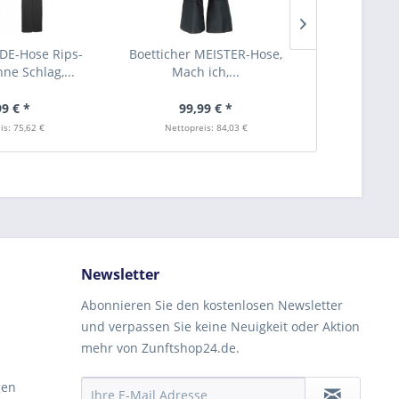
LDE-Hose Rips-
Boetticher MEISTER-Hose,
FHB ELIAS
ne Schlag,...
Mach ich,...
I
99 € *
99,99 € *
3,
is: 75,62 €
Nettopreis: 84,03 €
Nettop
Newsletter
Abonnieren Sie den kostenlosen Newsletter
und verpassen Sie keine Neuigkeit oder Aktion
mehr von Zunftshop24.de.
gen