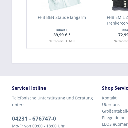
FHB BEN Staude langarm
FHB EMIL 
Trenkercor
Inhalt
1
Inha
39,99 € *
72,99
Nettopreis: 33,61 €
Nettopreis
Service Hotline
Shop Servi
Telefonische Unterstützung und Beratung
Kontakt
Über uns
unter:
Größentabell
04231 - 676747-0
Pflege deiner
LEOS eComer
Mo-Fr von 09:00 - 18:00 Uhr